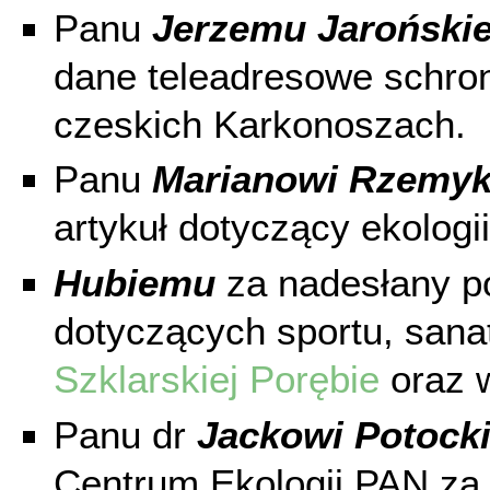
Panu
Jerzemu Jaroński
dane teleadresowe schroni
czeskich Karkonoszach.
Panu
Marianowi Rzemy
artykuł dotyczący ekologi
Hubiemu
za nadesłany po
dotyczących sportu, sanat
Szklarskiej Porębie
oraz
Panu dr
Jackowi Potock
Centrum Ekologii PAN za